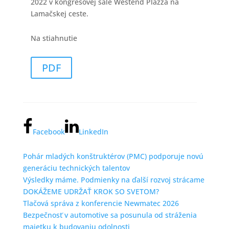
2022 v kongresovej sále Westend Plazza na
Lamačskej ceste.
Na stiahnutie
PDF
Facebook
LinkedIn
Pohár mladých konštruktérov (PMC) podporuje novú
generáciu technických talentov
Výsledky máme. Podmienky na ďalší rozvoj strácame
DOKÁŽEME UDRŽAŤ KROK SO SVETOM?
Tlačová správa z konferencie Newmatec 2026
Bezpečnosť v automotive sa posunula od stráženia
majetku k budovaniu odolnosti