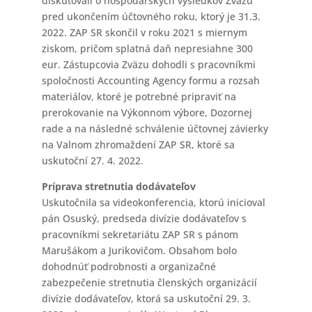
diskutovali o hospodárskych výsledkov Zväzu
pred ukončením účtovného roku, ktorý je 31.3.
2022. ZAP SR skončil v roku 2021 s miernym
ziskom, pričom splatná daň nepresiahne 300
eur. Zástupcovia Zväzu dohodli s pracovníkmi
spoločnosti Accounting Agency formu a rozsah
materiálov, ktoré je potrebné pripraviť na
prerokovanie na Výkonnom výbore, Dozornej
rade a na následné schválenie účtovnej závierky
na Valnom zhromaždení ZAP SR, ktoré sa
uskutoční 27. 4. 2022.
Príprava stretnutia dodávateľov
Uskutočnila sa videokonferencia, ktorú inicioval
pán Osuský, predseda divízie dodávateľov s
pracovníkmi sekretariátu ZAP SR s pánom
Marušákom a Jurikovičom. Obsahom bolo
dohodnúť podrobnosti a organizačné
zabezpečenie stretnutia členských organizácií
divízie dodávateľov, ktorá sa uskutoční 29. 3.