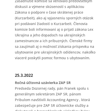
Zasadnutie komisie sa venovalo predovšetkým
diskusii a výmene skúseností s aplikáciou
Zákona o podpore v čase skrátenej práce
(Kurzarbeit), ako aj vyjasneniu sporných otázok
pri podávaní žiadostí o Kurzarbeit. Členovia
komisie boli informovaní aj o prijatí zákona Lex
Ukrajina a jeho dopadoch na ukrajinských
zamestnancov a ich príbuzných. Členské firmy
sa zaujímali aj o možnosť získania príspevku na
ubytovanie pre ukrajinských odídencov, nakoľko
viaceré poskytli pomoc formou s ubytovaním.
25.3.2022
Ročná účtovná uzávierka ZAP SR
Predseda Dozornej rady, pán Franek spolu s
generálnym sekretárom ZAP SR, pánom
Pribulom navštívili Accounting Agency , ktorá
zabezpečuje pre ZAP SR účtovnícke služby a