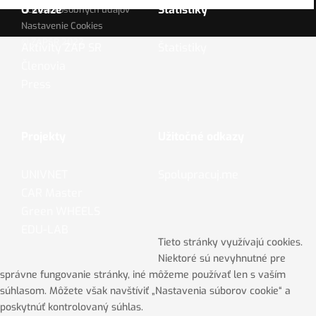
O zväze
Štatistiky
Ochrana osobných údajov
Nastavenie Cookies
© ZAPSR 2022
Aktivity ZAP SR
Štatistiky
Členovia
Press
Projekty
Užitočné odkazy
UNIVNET
Spolupracuj.me
CAR Master
Green WHEELS
EDU-LAB
Tieto stránky využívajú cookies.
Niektoré sú nevyhnutné pre
správne fungovanie stránky, iné môžeme používať len s vaším
súhlasom. Môžete však navštíviť „Nastavenia súborov cookie“ a
poskytnúť kontrolovaný súhlas.