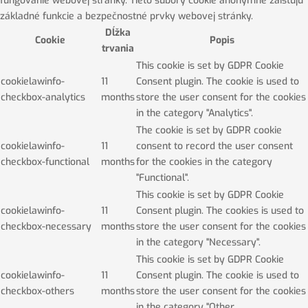
fungovanie webovej stránky. Tieto súbory cookie anonymne zaisťujú
základné funkcie a bezpečnostné prvky webovej stránky.
Dĺžka
Cookie
Popis
trvania
This cookie is set by GDPR Cookie
cookielawinfo-
11
Consent plugin. The cookie is used to
checkbox-analytics
months
store the user consent for the cookies
in the category "Analytics".
The cookie is set by GDPR cookie
cookielawinfo-
11
consent to record the user consent
checkbox-functional
months
for the cookies in the category
"Functional".
This cookie is set by GDPR Cookie
cookielawinfo-
11
Consent plugin. The cookies is used to
checkbox-necessary
months
store the user consent for the cookies
in the category "Necessary".
This cookie is set by GDPR Cookie
cookielawinfo-
11
Consent plugin. The cookie is used to
checkbox-others
months
store the user consent for the cookies
in the category "Other.