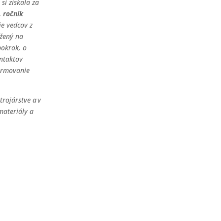
 si získala za
. ročník
ie vedcov z
ožený na
pokrok, o
ontaktov
formovanie
trojárstve a v
materiály a