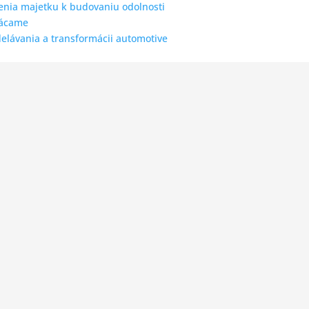
enia majetku k budovaniu odolnosti
rácame
lávania a transformácii automotive