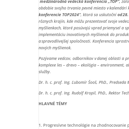
medzinárodná vedecká konferencia „TOP“,
zalo
obdobie svojho trvania pevné miesto v kalendári
konferencie TOP2024“
, ktorá sa uskutoční
od 28
rôznych krajín, kde môžu prezentovať svoje vedec
myšlienkach, ktoré posúvajú vpred priemysel a sp
implementáciu inovatívnych myšlienok do produkto
a spravodlivejšej spoločnosti. Konferencia spros
nových myšlienok.
Pozývame vedcov, odborníkov v danej oblasti a pri
komplexe les – drevo – ekológia – environment, ab
služby.
Dr. h. c. prof. Ing. Ľubomír Šooš, PhD., Predsed
Dr. h. c. prof. Ing. Rudolf Kropil, PhD., Rektor Tec
HLAVNÉ TÉMY
Progresívne technológie na zhodnocovanie