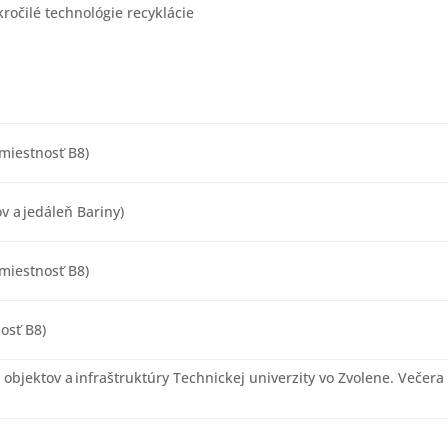
ročilé technológie recyklácie
(miestnosť B8)
 a jedáleň Bariny)
miestnosť B8)
osť B8)
bjektov a infraštruktúry Technickej univerzity vo Zvolene. Večera