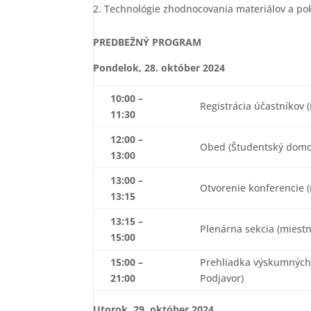
Technológie zhodnocovania materiálov a pok
PREDBEŽNÝ PROGRAM
Pondelok, 28. október 2024
10:00 –
Registrácia účastníkov 
11:30
12:00 –
Obed (Študentský domov
13:00
13:00 –
Otvorenie konferencie (
13:15
13:15 –
Plenárna sekcia (miestn
15:00
15:00 –
Prehliadka výskumných o
21:00
Podjavor)
Utorok, 29. október 2024