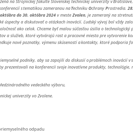
žená na Strojníckej fakulte Slovenskej technickej univerzity v Bratislave,
 konferencií s tematikou zameranou na
T
echniku
O
chrany
P
rostredia.
28
. októbra do 30. októbra 2024
v meste
Zvolen
, je zameraný na stretnut
ké úspechy a diskutovať o otázkach inovácií. Ľudský vývoj bol vždy zal
oločnosť ako celok. Chceme byť malou súčasťou úsilia o technologický 
v a služieb, ktoré vytvárajú rast a pracovné miesta pre vytvorenie k
tredkuje nové poznatky, výmenu skúseností a kontakty, ktoré podporia 
emyselné podniky, aby sa zapojili do diskusií o problémoch inovácií v s
y prezentovali na konferencii svoje inovatívne produkty, technológie, 
a Medzinárodného vedeckého výboru,
hnickej univerzity vo Zvolene.
 priemyselného odpadu