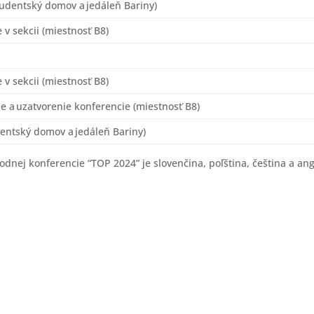
tudentský domov a jedáleň Bariny)
 v sekcii (miestnosť B8)
 v sekcii (miestnosť B8)
e a uzatvorenie konferencie (miestnosť B8)
entský domov a jedáleň Bariny)
nej konferencie “TOP 2024” je slovenčina, poľština, čeština a angl