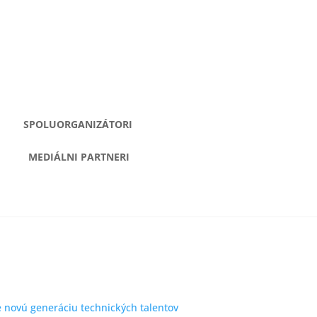
SPOLUOR
G
ANIZÁTORI
MEDIÁLNI PARTNERI
 novú generáciu technických talentov