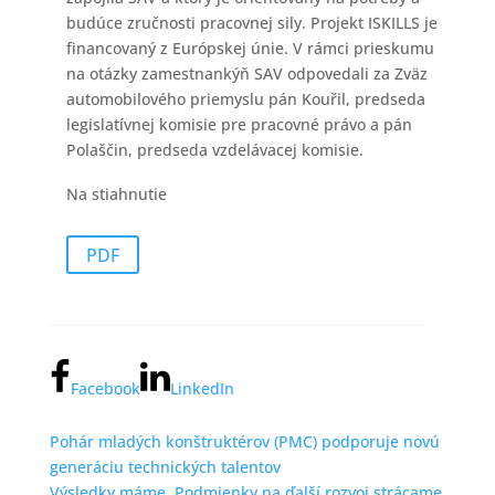
budúce zručnosti pracovnej sily. Projekt ISKILLS je
financovaný z Európskej únie. V rámci prieskumu
na otázky zamestnankýň SAV odpovedali za Zväz
automobilového priemyslu pán Kouřil, predseda
legislatívnej komisie pre pracovné právo a pán
Polaščin, predseda vzdelávacej komisie.
Na stiahnutie
PDF
Facebook
LinkedIn
Pohár mladých konštruktérov (PMC) podporuje novú
generáciu technických talentov
Výsledky máme. Podmienky na ďalší rozvoj strácame