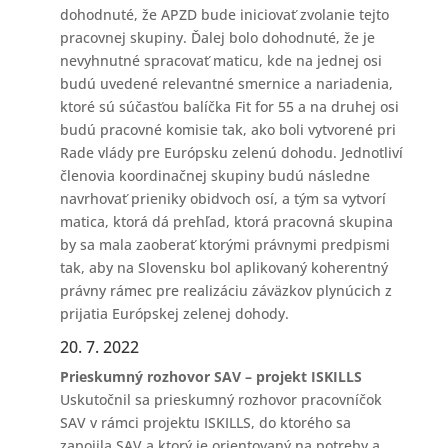
dohodnuté, že APZD bude iniciovať zvolanie tejto
pracovnej skupiny. Ďalej bolo dohodnuté, že je
nevyhnutné spracovať maticu, kde na jednej osi
budú uvedené relevantné smernice a nariadenia,
ktoré sú súčasťou balíčka Fit for 55 a na druhej osi
budú pracovné komisie tak, ako boli vytvorené pri
Rade vlády pre Európsku zelenú dohodu. Jednotliví
členovia koordinačnej skupiny budú následne
navrhovať prieniky obidvoch osí, a tým sa vytvorí
matica, ktorá dá prehľad, ktorá pracovná skupina
by sa mala zaoberať ktorými právnymi predpismi
tak, aby na Slovensku bol aplikovaný koherentný
právny rámec pre realizáciu záväzkov plynúcich z
prijatia Európskej zelenej dohody.
20. 7. 2022
Prieskumný rozhovor SAV – projekt ISKILLS
Uskutočnil sa prieskumný rozhovor pracovníčok
SAV v rámci projektu ISKILLS, do ktorého sa
zapojila SAV a ktorý je orientovaný na potreby a