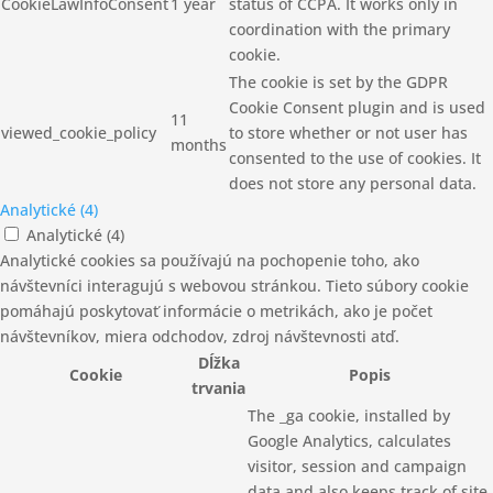
CookieLawInfoConsent
1 year
status of CCPA. It works only in
coordination with the primary
cookie.
The cookie is set by the GDPR
Cookie Consent plugin and is used
11
viewed_cookie_policy
to store whether or not user has
months
consented to the use of cookies. It
does not store any personal data.
Analytické (4)
Analytické (4)
Analytické cookies sa používajú na pochopenie toho, ako
návštevníci interagujú s webovou stránkou. Tieto súbory cookie
pomáhajú poskytovať informácie o metrikách, ako je počet
návštevníkov, miera odchodov, zdroj návštevnosti atď.
Dĺžka
Cookie
Popis
trvania
The _ga cookie, installed by
Google Analytics, calculates
visitor, session and campaign
data and also keeps track of site