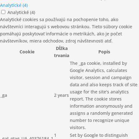
Analytické (4)
Analytické (4)
Analytické cookies sa používajú na pochopenie toho, ako
návštevníci interagujú s webovou stránkou. Tieto súbory cookie
pomáhajú poskytovať informácie o metrikách, ako je počet
návštevníkov, miera odchodov, zdroj návštevnosti atď.
Dĺžka
Cookie
Popis
trvania
The _ga cookie, installed by
Google Analytics, calculates
visitor, session and campaign
data and also keeps track of site
usage for the site's analytics
_ga
2 years
report. The cookie stores
information anonymously and
assigns a randomly generated
number to recognize unique
visitors.
1
Set by Google to distinguish
_gat_gtag_UA_40376184_1