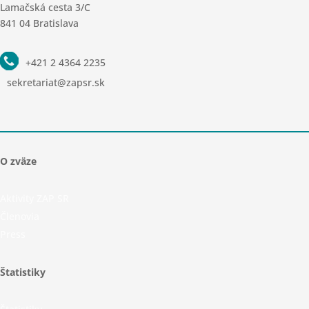
Lamačská cesta 3/C
841 04 Bratislava
+421 2 4364 2235
sekretariat@zapsr.sk
O zväze
Aktivity ZAP SR
Členovia
Press
Štatistiky