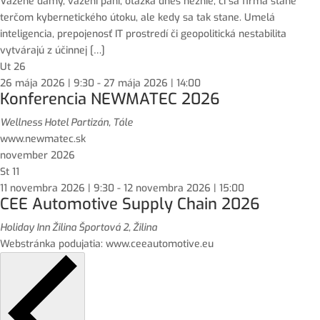
Vážené dámy, vážení páni, otázka dnes neznie, či sa firma stane
terčom kybernetického útoku, ale kedy sa tak stane. Umelá
inteligencia, prepojenosť IT prostredí či geopolitická nestabilita
vytvárajú z účinnej […]
Ut
26
26 mája 2026 | 9:30
-
27 mája 2026 | 14:00
Konferencia NEWMATEC 2026
Wellness Hotel Partizán, Tále
www.newmatec.sk
november 2026
St
11
11 novembra 2026 | 9:30
-
12 novembra 2026 | 15:00
CEE Automotive Supply Chain 2026
Holiday Inn Žilina
Športová 2, Žilina
Webstránka podujatia: www.ceeautomotive.eu