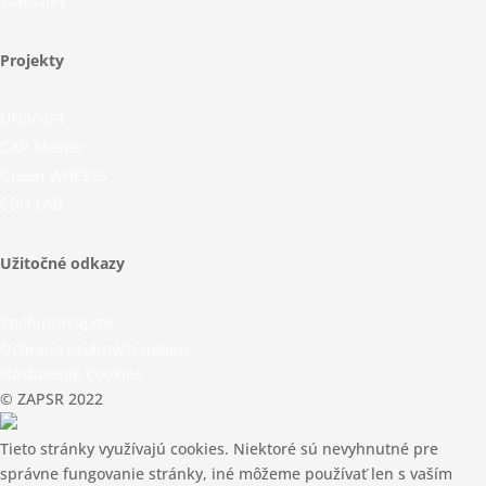
Štatistiky
Projekty
UNIVNET
CAR Master
Green WHEELS
EDU-LAB
Užitočné odkazy
Spolupracuj.me
Ochrana osobných údajov
Nastavenie Cookies
© ZAPSR 2022
Tieto stránky využívajú cookies. Niektoré sú nevyhnutné pre
správne fungovanie stránky, iné môžeme používať len s vaším