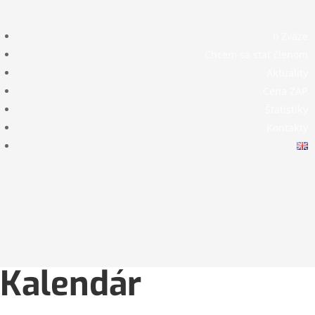
Členská
o Zväze
sekcia
Chcem sa stať členom
Aktuality
Cena ZAP
Štatistiky
Kontakty
Kalendár