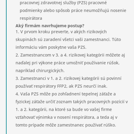
pracovnej zdravotnej služby (PZS) pracovné
podmienky alebo spôsob práce neumožňujú nosenie
respirátora
Aký firmám navrhujeme postup?
V prvom kroku preverte, v akých rizikových
skupinách sú zaradení všetci vaši zamestnanci. Túto
informáciu vám poskytne vaša PZS.
Zamestnancom v 3. a 4. rizikovej kategórii môžete aj
naďalej pri výkone práce umožniť používanie rúšok,
napríklad chirurgických.
Zamestnanci v 1. a 2. rizikovej kategórii sú povinní
používať respirátory FFP2, ak PZS neurčí inak.
Vaša PZS môže po zohľadnení tepelnej záťaže a
fyzickej záťaže určiť zoznam takých pracovných pozícií v
1. a 2. kategórii, na ktoré sa bude vo vašej firme
vzťahovať výnimka v nosení respirátora, a teda aj v
tomto prípade môže zamestnanec používať rúško.