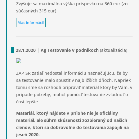
Zvyšuje sa maximálna výška príspevku na 360 eur (zo
súčasných 315 eur)
Viac informácií
28.1.2020
|
Ag Testovanie v podnikoch
(aktualizácia)
ZAP SR zatiaľ nedostal informáciu naznačujúcu, že by
sa testovanie malo spustiť v najbližších dňoch. Napriek
tomu sme sa rozhodli pripraviť materiál ktorý by Vám, v
prípade potreby, mohol pomôcť testovanie zvládnuť o
čosi lepšie.
Materiál, ktorý nájdete v prílohe nie je oficiálny
materiál, ale súhrn skúseností zozbieraný od našich
členov, ktorí sa dobrovoľne do testovania zapojili na
jeseň 2020.