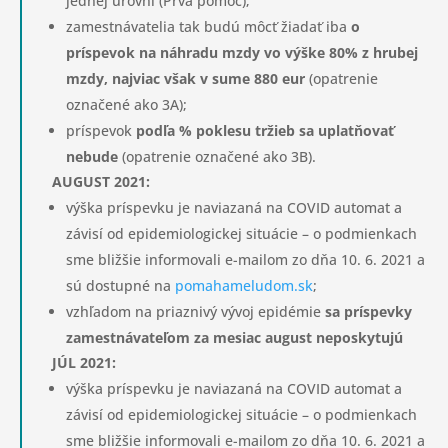
jednej úrovni (Prvá pomoc);
zamestnávatelia tak budú môcť žiadať iba
o
príspevok na náhradu mzdy vo výške 80% z hrubej
mzdy, najviac však v sume 880 eur
(opatrenie
označené ako 3A);
príspevok
podľa % poklesu tržieb sa uplatňovať
nebude
(opatrenie označené ako 3B).
AUGUST 2021:
výška príspevku je naviazaná na COVID automat a
závisí od epidemiologickej situácie – o podmienkach
sme bližšie informovali e-mailom zo dňa 10. 6. 2021 a
sú dostupné na
pomahameludom.sk
;
vzhľadom na priaznivý vývoj epidémie
sa príspevky
zamestnávateľom za mesiac august neposkytujú
JÚL 2021:
výška príspevku je naviazaná na COVID automat a
závisí od epidemiologickej situácie – o podmienkach
sme bližšie informovali e-mailom zo dňa 10. 6. 2021 a