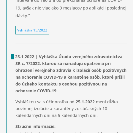
intervale do 180 dní od prekonania ochorenia COVID-
19, avšak nie viac ako 9 mesiacov po aplikácii poslednej
dávky.“
Vyhláška 15/2022
25.1.2022
|
Vyhláška Úradu verejného zdravotníctva
SR č. 7/2022, ktorou sa nariaďujú opatrenia pri
ohrození verejného zdravia k izolácií osôb pozitívnych
na ochorenie COVID-19 a karanténe osôb, ktoré prišli
do úzkeho kontaktu s osobou pozitívnou na
ochorenie COVID-19
Vyhláškou sa s účinnosťou od
25.1.2022
mení dĺžka
povinnej izolácie a karantény zo súčasných 10
kalendárnych dní na 5 kalendárnych dní.
Stručné informácie: