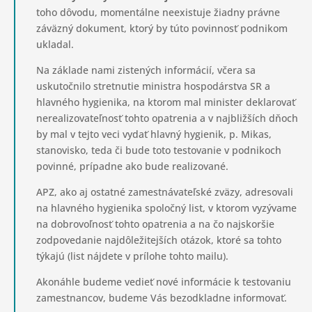
toho dôvodu, momentálne neexistuje žiadny právne
záväzný dokument, ktorý by túto povinnosť podnikom
ukladal.
Na základe nami zistených informácií, včera sa
uskutočnilo stretnutie ministra hospodárstva SR a
hlavného hygienika, na ktorom mal minister deklarovať
nerealizovateľnosť tohto opatrenia a v najbližších dňoch
by mal v tejto veci vydať hlavný hygienik, p. Mikas,
stanovisko, teda či bude toto testovanie v podnikoch
povinné, prípadne ako bude realizované.
APZ, ako aj ostatné zamestnávateľské zväzy, adresovali
na hlavného hygienika spoločný list, v ktorom vyzývame
na dobrovoľnosť tohto opatrenia a na čo najskoršie
zodpovedanie najdôležitejších otázok, ktoré sa tohto
týkajú (list nájdete v prílohe tohto mailu).
Akonáhle budeme vedieť nové informácie k testovaniu
zamestnancov, budeme Vás bezodkladne informovať.