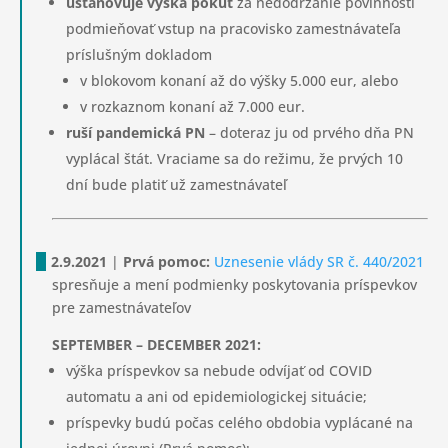
ustanovuje výška pokút
za nedodržanie povinnosti
podmieňovať vstup na pracovisko zamestnávateľa
príslušným dokladom
v blokovom konaní až do výšky 5.000 eur, alebo
v rozkaznom konaní až 7.000 eur.
ruší pandemická PN
– doteraz ju od prvého dňa PN
vyplácal štát. Vraciame sa do režimu, že prvých 10
dní bude platiť už zamestnávateľ
2.9.2021
|
Prvá pomoc:
Uznesenie vlády SR č. 440/2021
spresňuje a mení podmienky poskytovania príspevkov
pre zamestnávateľov
SEPTEMBER – DECEMBER 2021:
výška príspevkov sa nebude odvíjať od COVID
automatu a ani od epidemiologickej situácie;
príspevky budú počas celého obdobia vyplácané na