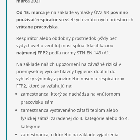
marca 2021
Od 15. marca
je na základe vyhlášky ÚVZ SR
povinné
používať respirátor
vo všetkých vnútorných priestoroch
vrátane pracoviska
.
Respirátor alebo obdobný prostriedok (vždy bez
výdychového ventilu) musí spĺňať klasifikáciou
najmenej FFP2
podľa normy STN EN 149+A1.
Na základe našich upozornení na závažné riziká v
priemyselnej výrobe hlavný hygienik doplnil do
vyhlášky výnimky z povinného nosenia respirátorov
FFP2, ktoré sa vzťahujú na:
zamestnanca, ktorý sa nachádza na vnútornom
pracovisku sám
zamestnanca vystaveného záťaži teplom alebo
fyzickej záťaži zaradenej do 3. kategórie alebo do 4.
kategórie
zamestnanca, u ktorého na základe vyjadrenia