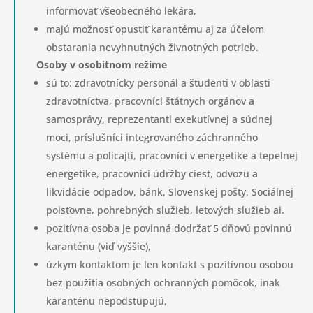
informovať všeobecného lekára,
majú možnosť opustiť karantému aj za účelom
obstarania nevyhnutných živnotných potrieb.
Osoby v osobitnom režime
sú to: zdravotnícky personál a študenti v oblasti
zdravotníctva, pracovníci štátnych orgánov a
samosprávy, reprezentanti exekutívnej a súdnej
moci, príslušníci integrovaného záchranného
systému a policajti, pracovníci v energetike a tepelnej
energetike, pracovníci údržby ciest, odvozu a
likvidácie odpadov, bánk, Slovenskej pošty, Sociálnej
poisťovne, pohrebných služieb, letových služieb ai.
pozitívna osoba je povinná dodržať 5 dňovú povinnú
karanténu (viď vyššie),
úzkym kontaktom je len kontakt s pozitívnou osobou
bez použitia osobných ochranných pomôcok, inak
karanténu nepodstupujú,