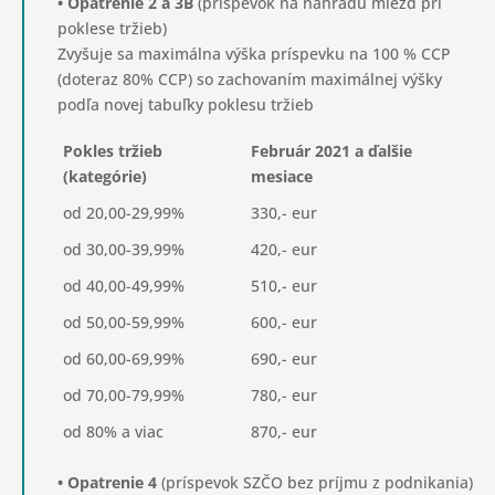
• Opatrenie 2 a 3B
(príspevok na náhradu miezd pri
poklese tržieb)
Zvyšuje sa maximálna výška príspevku na 100 % CCP
(doteraz 80% CCP) so zachovaním maximálnej výšky
podľa novej tabuľky poklesu tržieb
Pokles tržieb
Február 2021 a ďalšie
(kategórie)
mesiace
od 20,00-29,99%
330,- eur
od 30,00-39,99%
420,- eur
od 40,00-49,99%
510,- eur
od 50,00-59,99%
600,- eur
od 60,00-69,99%
690,- eur
od 70,00-79,99%
780,- eur
od 80% a viac
870,- eur
• Opatrenie 4
(príspevok SZČO bez príjmu z podnikania)