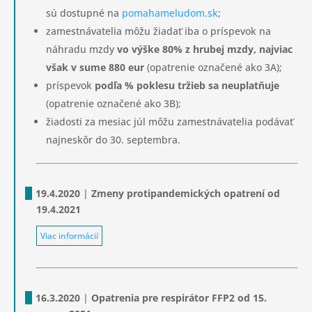
sú dostupné na
pomahameludom.sk
;
zamestnávatelia môžu žiadať iba o príspevok na
náhradu mzdy
vo výške 80% z hrubej mzdy, najviac
však v sume 880 eur
(opatrenie označené ako 3A);
príspevok
podľa % poklesu tržieb sa neuplatňuje
(opatrenie označené ako 3B);
žiadosti za mesiac júl môžu zamestnávatelia podávať
najneskôr do 30. septembra.
19.4.2020
|
Zmeny protipandemických opatrení od
19.4.2021
Viac informácií
16.3.2020
|
Opatrenia pre respirátor FFP2 od 15.