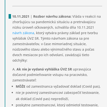
10.11.2021
|
Rozbor návrhu zákona:
Vláda v reakcii na
zhoršujúcu sa pandemickú situáciu a pretrvávajúcu
nízku úroveň očkovaných, schválila dňa 10.11.2021
návrh zákona
, ktorý vytvára právny základ pre tvorbu
vyhlášok ÚVZ SR. Týmto návrhom zákona sa pre
zamestnávateľov, v čase mimoriadnej situácie,
núdzového stavu alebo výnimočného stavu a počas
dvoch mesiacov po ich odvolaní, zavádzajú tieto
odchýlky:
A.
Ak nie je vydaná vyhláška ÚVZ SR
upravujúca
dočasné podmieňovanie vstupu na pracovisko,
zamestnávateľ:
MÔŽE
od zamestnanca vyžadovať doklad (Covid pas),
nie je povinný zamestnancovi zabezpečiť testovanie,
ak doklad (Covid pas) nepredloží,
poskytne zamestnancovi, ktorý odmietol testovanie,