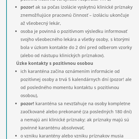
pozor!
ak sa počas izolácie vyskytnú klinické príznaky
znemožňujúce pracovnú činnosť – izoláciu ukončuje
až všeobecný lekár,
osoba je povinná o pozitívnom výsledku informovať
svojho všeobecného lekára a všetky osoby, s ktorými
bola v úzkom kontakte do 2 dní pred odberom vzorky
(alebo od nástupu klinických príznakov).
Úzke kontakty s pozitívnou osobou
ich karanténa začína oznámením informácie od
pozitívnej osoby a trvá 5 kalendárnych dní (pozor! ale
od posledného momentu kontaktu s pozitívnou
osobou),
pozor!
karanténa sa nevzťahuje na osoby kompletne
zaočkované alebo prekonané (za posledných 180 dní)
a nemajú ani klinické príznaky; ak príznaky majú sú
povinné karanténu absolvovať,
o vzniku karantény alebo vzniku príznakov musia