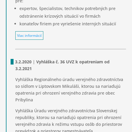
pre:
expertov, špecialistov, technikov potrebných pre
odstránenie krízových situácií vo firmách
konateľov firiem pre vyriešenie interných situácií
Viac informácií
3.2.2020
|
Vyhláška č. 36 UVZ k opatreniam od
3.2.2021
Vyhláška Regionálneho úradu verejného zdravotníctva
so sídlom v Liptovskom Mikuláši, ktorou sa nariaďujú
opatrenia pri ohrození verejného zdravia pre obec
Pribylina
Vyhláška Úradu verejného zdravotníctva Slovenskej
republiky, ktorou sa nariaďujú opatrenia pri ohrození
verejného zdravia k režimu vstupu osôb do priestorov
prevádzok a priestorov zamestnávateľa