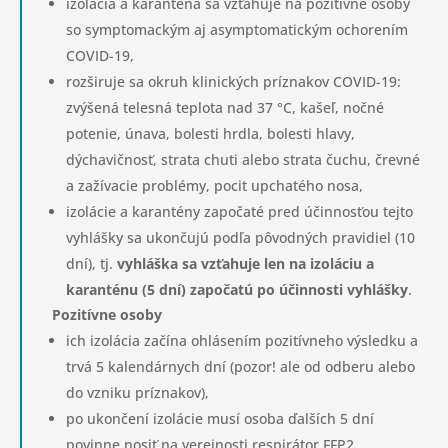
izolácia a karanténa sa vzťahuje na pozitívne osoby
so symptomackým aj asymptomatickým ochorením
COVID-19,
rozširuje sa okruh klinických príznakov COVID-19:
zvýšená telesná teplota nad 37 °C, kašeľ, nočné
potenie, únava, bolesti hrdla, bolesti hlavy,
dýchavičnosť, strata chuti alebo strata čuchu, črevné
a zažívacie problémy, pocit upchatého nosa,
izolácie a karantény započaté pred účinnosťou tejto
vyhlášky sa ukončujú podľa pôvodných pravidiel (10
dní), tj.
vyhláška sa vzťahuje len na izoláciu a
karanténu (5 dní) započatú po účinnosti vyhlášky
.
Pozitívne osoby
ich izolácia začína ohlásením pozitívneho výsledku a
trvá 5 kalendárnych dní (pozor! ale od odberu alebo
do vzniku príznakov),
po ukončení izolácie musí osoba ďalších 5 dní
povinne nosiť na verejnosti respirátor FFP2,