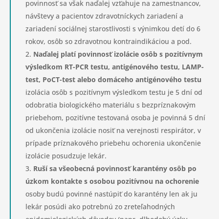
povinnosť sa však naďalej vzťahuje na zamestnancov,
návštevy a pacientov zdravotníckych zariadení a
zariadení sociálnej starostlivosti s výnimkou detí do 6
rokov, osôb so zdravotnou kontraindikáciou a pod.
Naďalej platí povinnosť izolácie osôb s pozitívnym
výsledkom RT-PCR testu, antigénového testu, LAMP-
test, PoCT-test alebo domáceho antigénového testu
izolácia osôb s pozitívnym výsledkom testu je 5 dní od
odobratia biologického materiálu s bezpríznakovým
priebehom, pozitívne testovaná osoba je povinná 5 dní
od ukončenia izolácie nosiť na verejnosti respirátor, v
prípade príznakového priebehu ochorenia ukončenie
izolácie posudzuje lekár.
Ruší sa všeobecná povinnosť karantény osôb po
úzkom kontakte s osobou pozitívnou na ochorenie
osoby budú povinné nastúpiť do karantény len ak ju
lekár posúdi ako potrebnú zo zreteľahodných