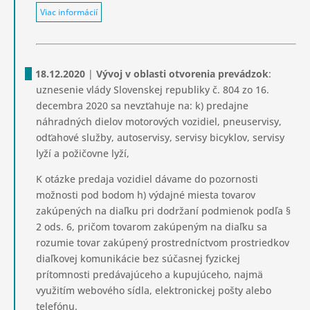
Viac informácií
18.12.2020
|
Vývoj v oblasti otvorenia prevádzok
:
uznesenie vlády Slovenskej republiky č. 804 zo 16.
decembra 2020 sa nevzťahuje na: k) predajne
náhradných dielov motorových vozidiel, pneuservisy,
odťahové služby, autoservisy, servisy bicyklov, servisy
lyží a požičovne lyží,
K otázke predaja vozidiel dávame do pozornosti
možnosti pod bodom h) výdajné miesta tovarov
zakúpených na diaľku pri dodržaní podmienok podľa §
2 ods. 6, pričom tovarom zakúpeným na diaľku sa
rozumie tovar zakúpený prostredníctvom prostriedkov
diaľkovej komunikácie bez súčasnej fyzickej
prítomnosti predávajúceho a kupujúceho, najmä
využitím webového sídla, elektronickej pošty alebo
telefónu.