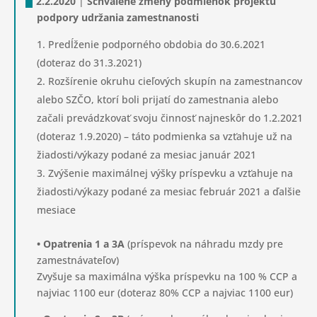
2.2.2020
|
Schválené zmeny podmienok projektu
podpory udržania zamestnanosti
Predĺženie podporného obdobia do 30.6.2021
(doteraz do 31.3.2021)
Rozšírenie okruhu cieľových skupín na zamestnancov
alebo SZČO, ktorí boli prijatí do zamestnania alebo
začali prevádzkovať svoju činnosť najneskôr do 1.2.2021
(doteraz 1.9.2020) – táto podmienka sa vzťahuje už na
žiadosti/výkazy podané za mesiac január 2021
Zvýšenie maximálnej výšky príspevku a vzťahuje na
žiadosti/výkazy podané za mesiac február 2021 a ďalšie
mesiace
• Opatrenia 1 a 3A
(príspevok na náhradu mzdy pre
zamestnávateľov)
Zvyšuje sa maximálna výška príspevku na 100 % CCP a
najviac 1100 eur (doteraz 80% CCP a najviac 1100 eur)